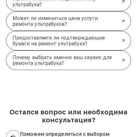
центр в Ростове-на-Дону
ультрабука?
Доверьте ремонт ультрабука Acer
Может ли измениться цена услуги
профессионалам нашего сервиса. Мы обеспечим
ремонта ультрабуков?
быстроту и надежность выполнения работ,
сохранив ваш комфорт и уверенность в
исправности устройства. Свяжитесь с нами по
Предоставляете ли подтверждающие
телефону
+7 (863) 209-79-87
или посетите наш
бумаги на ремонт ультрабука?
офис по адресу
Большая Садовая ул., 115
. Мы
готовы помочь восстановить ваш ультрабук в
Почему выбрать именно ваш сервис для
кратчайшие сроки.
ремонта ультрабука?
Остался вопрос или необходима
консультация?
Поможем определиться с выбором