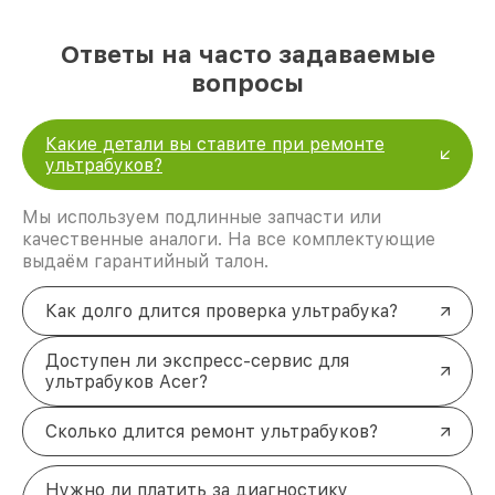
Замена тачпада ультрабука Acer — устранение
некорректной работы сенсорной панели.
Ответы на часто задаваемые
Чистка от пыли ультрабука Acer —
вопросы
предотвращение перегрева и продление
срока службы.
Настройка ОС ультрабука Acer —
оптимизация работы системы и устранение
Какие детали вы ставите при ремонте
программных сбоев.
ультрабуков?
Замена аккумулятора ультрабука Acer —
восстановление автономной работы
Мы используем подлинные запчасти или
устройства.
качественные аналоги. На все комплектующие
Ремонт ультрабуков Acer:
выдаём гарантийный талон.
профессионализм и надежность
Мы гарантируем высокое качество обслуживания,
Как долго длится проверка ультрабука?
оперативное выполнение работ и прозрачные
условия сотрудничества. Все виды ремонта
Доступен ли экспресс-сервис для
выполняются квалифицированными
ультрабуков Acer?
специалистами с учетом рекомендаций
производителя. Использование оригинальных
Сколько длится ремонт ультрабуков?
комплектующих обеспечивает долгосрочную
работоспособность вашей техники.
Обратитесь в наш сервисный
Нужно ли платить за диагностику