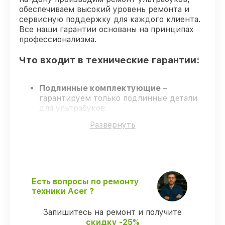
обеспечиваем высокий уровень ремонта и
сервисную поддержку для каждого клиента.
Все наши гарантии основаны на принципах
профессионализма.
Что входит в технические гарантии:
Подлинные комплектующие
–
гарантируем только подлинные детали
для ультрабуков.
Опытные мастера
– обучение и
Развернуть
сертификация подтверждают уровень
мастерства.
Выполнение работ вовремя
– все
работы выполняются в оговоренные
сроки.
Сервис с гарантией
– официальная
Есть вопросы по ремонту
гарантия на все виды работ.
техники Acer ?
Запишитесь на ремонт и получите
Что мы гарантируем при
скидку -25%