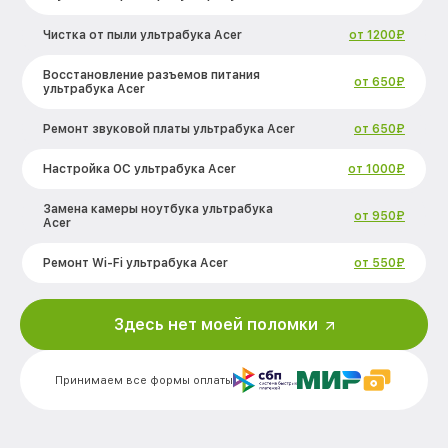
Чистка от пыли ультрабука Acer
от 1200₽
Восстановление разъемов питания
от 650₽
ультрабука Acer
Ремонт звуковой платы ультрабука Acer
от 650₽
Настройка ОС ультрабука Acer
от 1000₽
Замена камеры ноутбука ультрабука
от 950₽
Acer
Ремонт Wi-Fi ультрабука Acer
от 550₽
Ремонт южного моста ультрабука Acer
от 1900₽
Здесь нет моей поломки
Замена клавиатуры ультрабука Acer
от 750₽
Принимаем все формы оплаты
Замена видеоадаптера (видеокарты)
от 350₽
ультрабука Acer
Замена матрицы ультрабука Acer
от 950₽