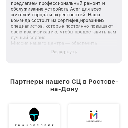
предлагаем профессиональный ремонт и
обслуживание устройств Acer для всех
жителей города и окрестностей. Наша
команда состоит из сертифицированных
специалистов, которые постоянно повышают
свою квалификацию, чтобы предоставить вам
лучший сервис.
Миссия нашего центра — обеспечить
качественный и доступный ремонт для
Развернуть
каждого пользователя продукции Acer, вне
зависимости от сложности поломки. Мы
стремимся к тому, чтобы каждый клиент был
удовлетворен скоростью и качеством
предоставляемых услуг. Наша цель — стать
Партнеры нашего СЦ в Ростове-
лучшим сервисным центром Acer в городе
на-Дону
Ростове-на-Дону, постоянно повышая уровень
доверия и лояльности наших клиентов.