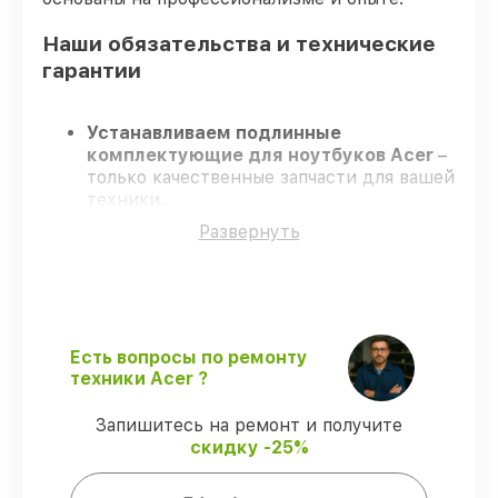
Наши обязательства и технические
гарантии
Устанавливаем подлинные
комплектующие для ноутбуков Acer
–
только качественные запчасти для вашей
техники.
Сертифицированные специалисты
–
Развернуть
проходят серьезную проверку знаний и
навыков, что подтверждает
гарантированно долговечный результат.
Завершаем работы без задержек
–
ремонт ноутбуков Acer в оговоренные
сроки.
Есть вопросы по ремонту
Гарантийное обслуживание
– на все
техники Acer ?
виды работ и комплектующие для
ноутбуков Acer предоставляется
Запишитесь на ремонт и получите
длительная гарантия.
скидку -25%