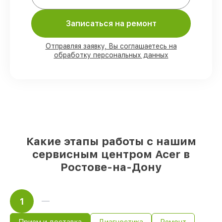
Мы гарантируем:
Записаться на ремонт
80%
ремонтов закрываем в присутствии
клиента
Отправляя заявку, Вы соглашаетесь на
90%
деталей Acer готовы к установке в
обработку персональных данных
Ростове-на-Дону, остальные доступны
для срочного заказа
Подлинные запчасти Acer и надёжные
аналоги
– с учётом любых финансовых
возможностей
85%
починок исполняются за 1–2 часа,
после приёма моноблока
Какие этапы работы с нашим
сервисным центром Acer в
Ростове-на-Дону
1
Прием и доставка
Диагностика
Ремонт