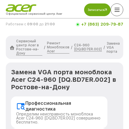
Записаться
Официальный сервисный центр Acer
+7 (863) 209-79-87
Работаем с
09:00
до
21:00
Сервисный
Ремонт
Замена
центр Acer в
C24-960
Моноблоков
/
/
/
VGA
Ростове-на-
[DQ.BD7ER.002]
Acer
порта
Дону
Замена VGA порта моноблока
Acer C24-960 [DQ.BD7ER.002] в
Ростове-на-Дону
Профессиональная
диагностика
Определим неисправность моноблока
Acer C24-960 [DQ.BD7ER.002] совершенно
бесплатно.