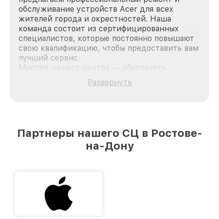
обслуживание устройств Acer для всех
жителей города и окрестностей. Наша
команда состоит из сертифицированных
специалистов, которые постоянно повышают
свою квалификацию, чтобы предоставить вам
лучший сервис.
Миссия нашего центра — обеспечить
качественный и доступный ремонт для
Развернуть
каждого пользователя продукции Acer, вне
зависимости от сложности поломки. Мы
стремимся к тому, чтобы каждый клиент был
удовлетворен скоростью и качеством
предоставляемых услуг. Наша цель — стать
Партнеры нашего СЦ в Ростове-
лучшим сервисным центром Acer в городе
на-Дону
Ростове-на-Дону, постоянно повышая уровень
доверия и лояльности наших клиентов.