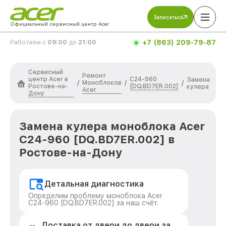
Записаться
Официальный сервисный центр Acer
+7 (863) 209-79-87
Работаем с
09:00
до
21:00
Сервисный
Ремонт
центр Acer в
C24-960
Замена
Моноблоков
/
/
/
Ростове-на-
[DQ.BD7ER.002]
кулера
Acer
Дону
Замена кулера моноблока Acer
C24-960 [DQ.BD7ER.002] в
Ростове-на-Дону
Детальная диагностика
Определим проблему моноблока Acer
C24-960 [DQ.BD7ER.002] за наш счёт.
Доставка от двери до двери за