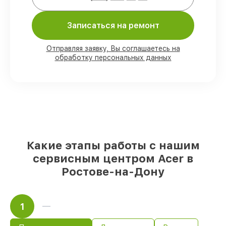
Записаться на ремонт
80%
заказов закрываем в присутствии
клиента
90%
деталей Acer имеются на складе в
Отправляя заявку, Вы соглашаетесь на
Ростове-на-Дону, остальные доступны
обработку персональных данных
для срочного заказа
Оригинальные комплектующие Acer и
качественные аналоги
– под любые
запросы
85%
ремонтов выполняются в тот же
день, после приёма моноблока
Какие этапы работы с нашим
сервисным центром Acer в
Ростове-на-Дону
1