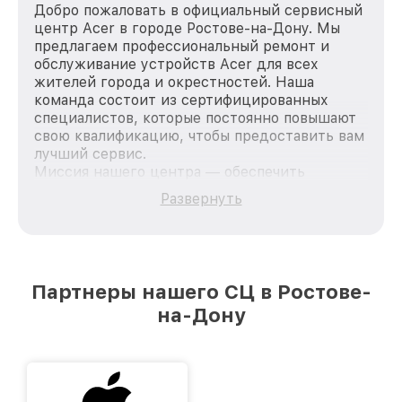
Добро пожаловать в официальный сервисный
центр Acer в городе Ростове-на-Дону. Мы
предлагаем профессиональный ремонт и
обслуживание устройств Acer для всех
жителей города и окрестностей. Наша
команда состоит из сертифицированных
специалистов, которые постоянно повышают
свою квалификацию, чтобы предоставить вам
лучший сервис.
Миссия нашего центра — обеспечить
качественный и доступный ремонт для
Развернуть
каждого пользователя продукции Acer, вне
зависимости от сложности поломки. Мы
стремимся к тому, чтобы каждый клиент был
удовлетворен скоростью и качеством
предоставляемых услуг. Наша цель — стать
Партнеры нашего СЦ в Ростове-
лучшим сервисным центром Acer в городе
на-Дону
Ростове-на-Дону, постоянно повышая уровень
доверия и лояльности наших клиентов.