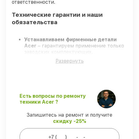
ответственности.
Технические гарантии и наши
обязательства
Устанавливаем фирменные детали
Acer
– гарантируем применение только
заводских комплектующих.
Квалифицированные инженеры
–
Развернуть
проходят постоянное обучение, что
гарантирует качество выполняемых
работ.
Заканчиваем ремонт в четко
оговоренные сроки
– ремонт моноблока
Acer C24-960 [DQ.BD7ER.002] без
Есть вопросы по ремонту
задержек.
техники Acer ?
Поддержка после ремонта
– все
ремонтные услуги и комплектующие
Запишитесь на ремонт и получите
защищены сервисной гарантией.
скидку -25%
Мы гарантируем: