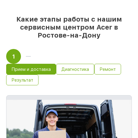
85%
работ в течение пары часов, при
условии, что обслуживание начинается
сразу
Какие этапы работы с нашим
сервисным центром Acer в
Ростове-на-Дону
1
Прием и доставка
Диагностика
Ремонт
Результат