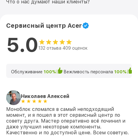
Что о нас думают наши клиенты?
от 700₽
Acer
Замена кнопки включения C22-820
от 500₽
[DQ.BCMER.008] Acer
Сервисный центр Acer
Замена камеры C22-820 [DQ.BCMER.008]
от 700₽
5.0
Acer
132 отзыва 409 оценок
Замена звуковой карты C22-820
от 1400₽
[DQ.BCMER.008] Acer
Замена Ethernet порта C22-820
от 400₽
[DQ.BCMER.008] Acer
Обслуживание
100%
Вежливость персонала
100%
К
Замена лампы подсветки C22-820
от 900₽
[DQ.BCMER.008] Acer
Николаев Алексей
Замена материнской платы C22-820
от 800₽
[DQ.BCMER.008] Acer
Моноблок сломался в самый неподходящий
момент, и я пошел в этот сервисный центр по
Ремонт системы охлаждения C22-820
от 500₽
[DQ.BCMER.008] Acer
совету друга. Мастер оперативно всё починил и
даже улучшил некоторые компоненты.
Качественно и по доступной цене. Всем советую.
Профилактическая чистка C22-820
от 1900₽
[DQ.BCMER.008] Acer