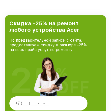
стремимся к тому, чтобы каждый клиент был
удовлетворен скоростью и качеством
предоставляемых услуг. Наша цель — стать
лучшим сервисным центром Acer в городе
Ростове-на-Дону, постоянно повышая уровень
Скидка -25% на ремонт
доверия и лояльности наших клиентов.
любого устройства Acer
По предварительной записи с сайта,
предоставляем скидку в размере -25%
на весь прайс услуг по ремонту
25
%
OFF