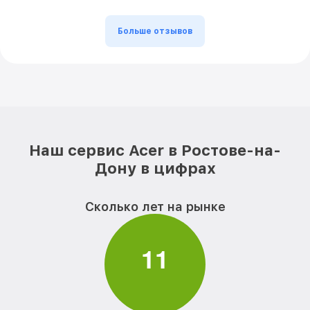
Замена стекла C20-720 Cel Acer
от 2100₽
Больше отзывов
Замена южного моста C20-720 Cel Acer
от 1000₽
Замена видеоадаптера (видеокарты)
от 650₽
C20-720 Cel Acer
Замена SSD C20-720 Cel Acer
от 400₽
Замена северного моста C20-720 Cel
от 2900₽
Acer
Наш сервис Acer в Ростове-на-
Прошивка BIOS C20-720 Cel Acer
от 700₽
Дону в цифрах
Замена экрана C20-720 Cel Acer
от 700₽
Сколько лет на рынке
Замена шлейфа матрицы C20-720 Cel
от 2400₽
Acer
1
1
Ремонт блока питания C20-720 Cel Acer
от 400₽