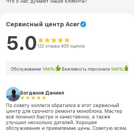
Что о нас думают наши клиенты?
Замена лампы подсветки C20-720 Cel
от 900₽
Acer
Замена материнской платы C20-720 Cel
от 800₽
Сервисный центр Acer
Acer
5.0
Ремонт системы охлаждения C20-720
от 500₽
Cel Acer
132 отзыва 409 оценок
Профилактическая чистка C20-720 Cel
от 1900₽
Acer
Ремонт материнской платы C20-720 Cel
Обслуживание
100%
Вежливость персонала
100%
К
от 2850₽
Acer
Замена кулера C20-720 Cel Acer
от 1400₽
Богданов Даниил
Замена микрофона C20-720 Cel Acer
от 450₽
По совету коллеги обратился в этот сервисный
Замена термопасты C20-720 Cel Acer
от 500₽
центр для срочного ремонта моноблока. Мастер
всё починил быстро и качественно, а также
Замена разъема питания C20-720 Cel
улучшил несколько деталей. Хорошее
от 700₽
Acer
обслуживание и приемлемые цены. Советую всем.