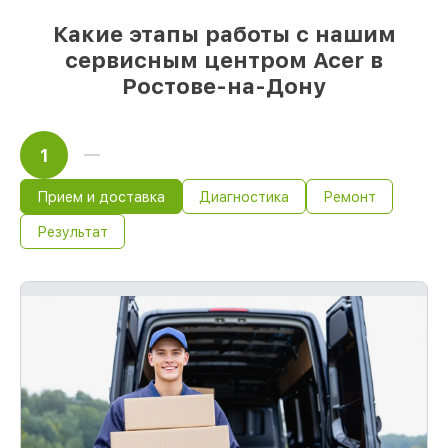
85%
работ быстро и без задержек, при
условии, что обслуживание начинается
Какие этапы работы с нашим
сразу
сервисным центром Acer в
Ростове-на-Дону
1
Прием и доставка
Диагностика
Ремонт
Результат