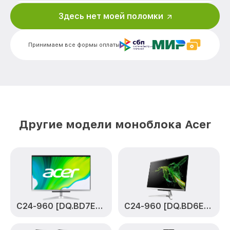
Замена батареи C20-720 Cel Acer
от 1600₽
Здесь нет моей поломки
Замена подсветки матрицы C20-720 Cel
от 600₽
Acer
Принимаем все формы оплаты
Замена станции airport C20-720 Cel Acer
от 600₽
Чистка системы охлаждения C20-720
от 950₽
Cel Acer
Установка шлейфа дисплея C20-720 Cel
от 1000₽
Acer
Другие модели моноблока Acer
Ремонт электроцепи C20-720 Cel Acer
от 750₽
Ремонт контроллера заряда C20-720
от 850₽
Cel Acer
Ремонт звуковой карты C20-720 Cel
от 700₽
Acer
C24-960 [DQ.BD7ER.002]
C24-960 [DQ.BD6ER.003]
Ремонт видеочипа C20-720 Cel Acer
от 2850₽