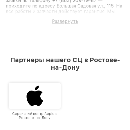
заявки по телефону +7 (863) 209-79-87 —
приходите по адресу Большая Садовая ул., 115. На
все работы и запчасти действует гарантия. Мы
быстро восстановим Моноблок Acer C20-720 Cel.
Развернуть
Партнеры нашего СЦ в Ростове-
на-Дону
Сервисный центр Apple в
Ростове-на-Дону